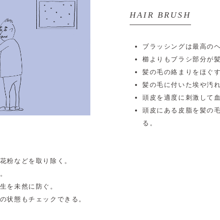
HAIR BRUSH
ブラッシングは最高の
櫛よりもブラシ部分が
髪の毛の絡まりをほぐ
髪の毛に付いた埃や汚
頭皮を適度に刺激して
頭皮にある皮脂を髪の
る。
花粉などを取り除く。
。
生を未然に防ぐ。
の状態もチェックできる。