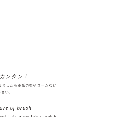
カンタン！
りましたら市販の櫛やコームなど
下さい。
care of brush
rush body, please lightly comb it