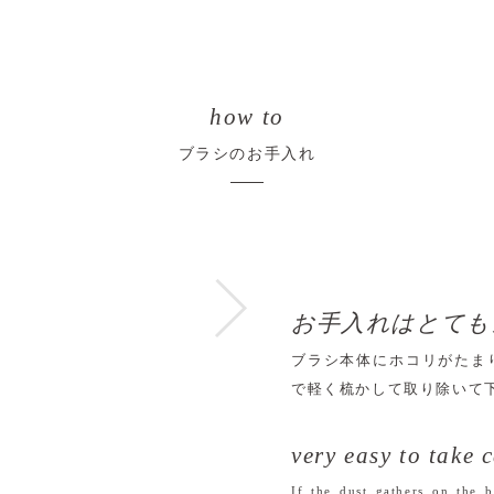
how to
ブラシのお手入れ
お手入れはとても
ブラシ本体にホコリがたま
で軽く梳かして取り除いて
very easy to take 
If the dust gathers on the b