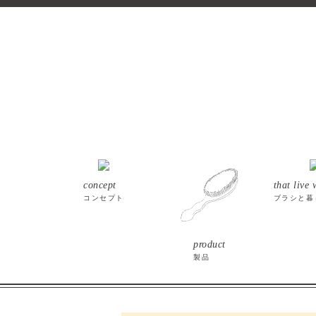
concept
that live 
コンセプト
ブラシと暮
product
製品