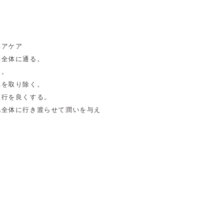
ヘアケア
髪全体に通る。
す。
れを取り除く。
血行を良くする。
毛全体に行き渡らせて潤いを与え