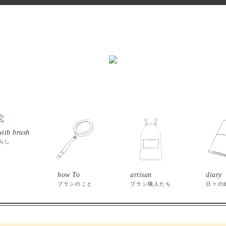
with brush
らし
how To
artisan
diary
ブラシのこと
ブラシ職人たち
日々の